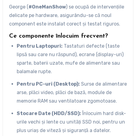
George (
#OneManShow
) se ocupă de intervențiile
delicate pe hardware, asigurându-se că noul
component este instalat corect și testat riguros.
Ce componente înlocuim frecvent?
Pentru Laptopuri:
Tastaturi defecte (taste
lipsă sau care nu răspund), ecrane (display-uri)
sparte, baterii uzate, mufe de alimentare sau
balamale rupte.
Pentru PC-uri (Desktop):
Surse de alimentare
arse, plăci video, plăci de bază, module de
memorie RAM sau ventilatoare zgomotoase.
Stocare Date (HDD/SSD):
Înlocuim hard disk-
urile vechi și lente cu unități SSD noi, pentru un
plus uriaș de viteză și siguranță a datelor.