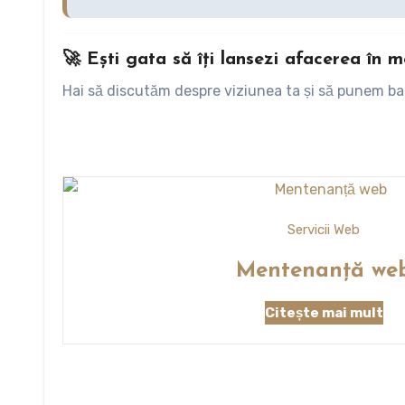
🚀 Ești gata să îți lansezi afacerea în m
Hai să discutăm despre viziunea ta și să punem baze
Servicii Web
Mentenanță we
Citește mai mult