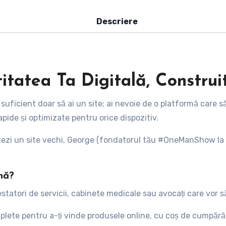
Descriere
itatea Ta Digitală, Construi
 suficient doar să ai un site; ai nevoie de o platformă care 
pide și optimizate pentru orice dispozitiv.
izezi un site vechi, George (fondatorul tău #OneManShow la 
nă?
tatori de servicii, cabinete medicale sau avocați care vor să
plete pentru a-ți vinde produsele online, cu coș de cumpărătu