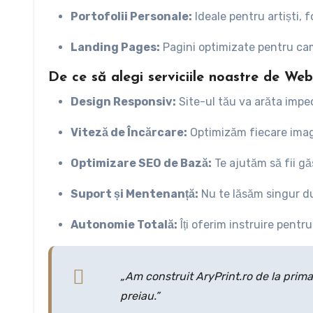
Portofolii Personale:
Ideale pentru artiști, 
Landing Pages:
Pagini optimizate pentru cam
De ce să alegi serviciile noastre de We
Design Responsiv:
Site-ul tău va arăta impec
Viteză de Încărcare:
Optimizăm fiecare imagin
Optimizare SEO de Bază:
Te ajutăm să fii găs
Suport și Mentenanță:
Nu te lăsăm singur du
Autonomie Totală:
Îți oferim instruire pentr
„Am construit AryPrint.ro de la prima l
preiau.”