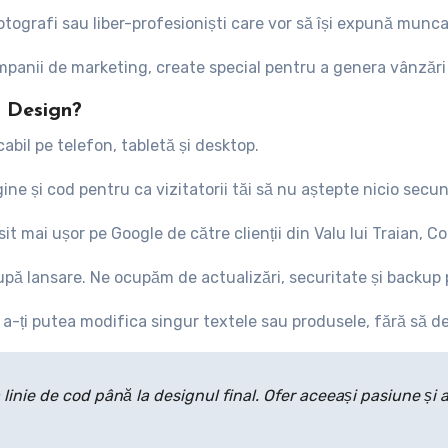
fotografi sau liber-profesioniști care vor să își expună munc
panii de marketing, create special pentru a genera vânzări
b Design?
abil pe telefon, tabletă și desktop.
e și cod pentru ca vizitatorii tăi să nu aștepte nicio secun
it mai ușor pe Google de către clienții din Valu lui Traian, C
pă lansare. Ne ocupăm de actualizări, securitate și backup 
u a-ți putea modifica singur textele sau produsele, fără să 
inie de cod până la designul final. Ofer aceeași pasiune și ate