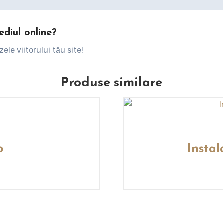
ediul online?
le viitorului tău site!
Produse similare
b
Instal